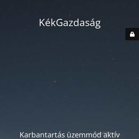
KékGazdaság
Karbantartás üzemmód aktív