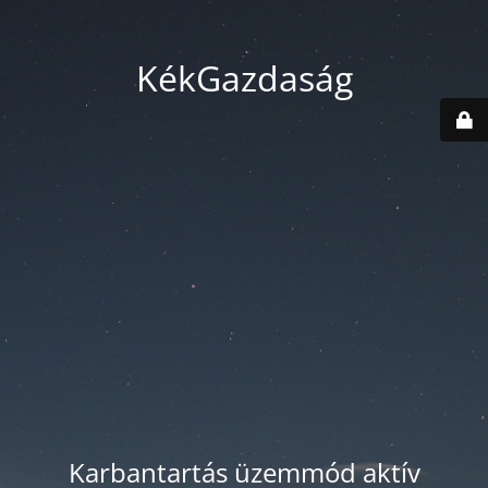
KékGazdaság
Karbantartás üzemmód aktív