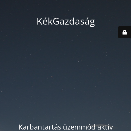
KékGazdaság
Karbantartás üzemmód aktív