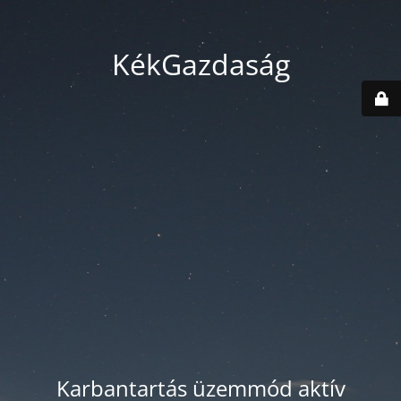
KékGazdaság
Karbantartás üzemmód aktív