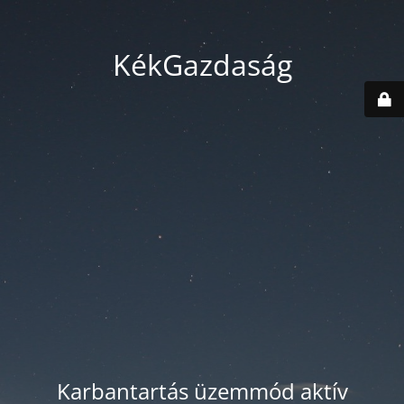
KékGazdaság
Karbantartás üzemmód aktív