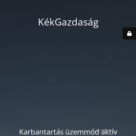
KékGazdaság
Karbantartás üzemmód aktív