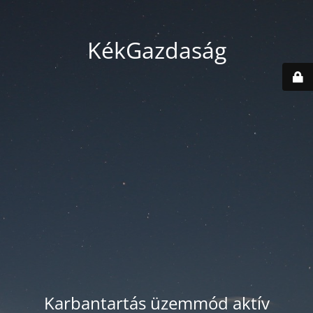
KékGazdaság
Karbantartás üzemmód aktív