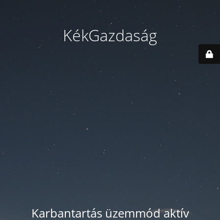
KékGazdaság
Karbantartás üzemmód aktív