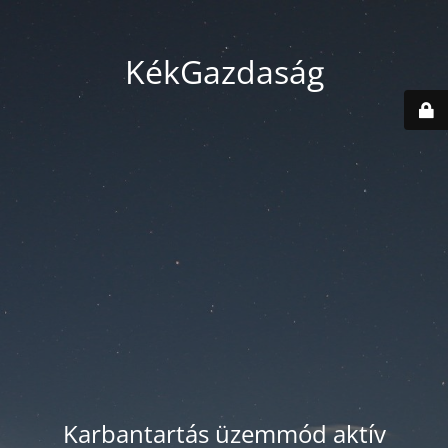
KékGazdaság
Karbantartás üzemmód aktív