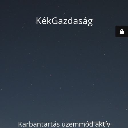
KékGazdaság
Karbantartás üzemmód aktív