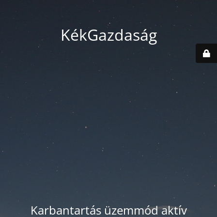
KékGazdaság
Karbantartás üzemmód aktív