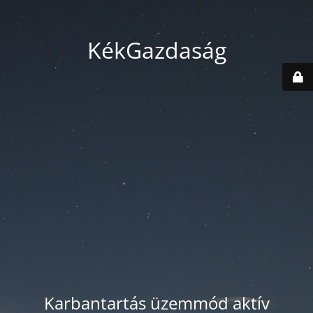
KékGazdaság
Karbantartás üzemmód aktív