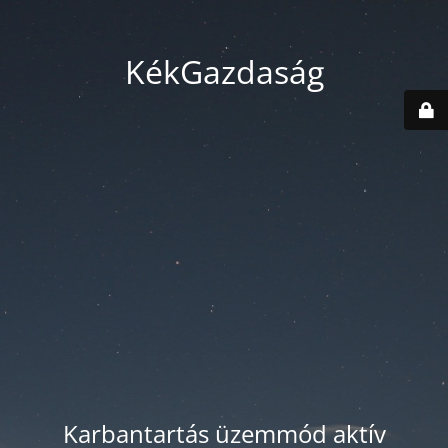
KékGazdaság
Karbantartás üzemmód aktív