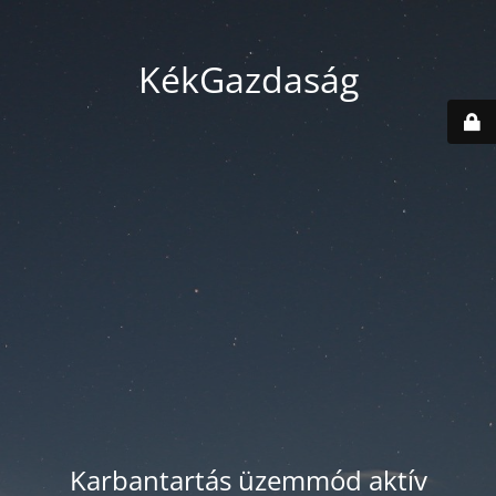
KékGazdaság
Karbantartás üzemmód aktív