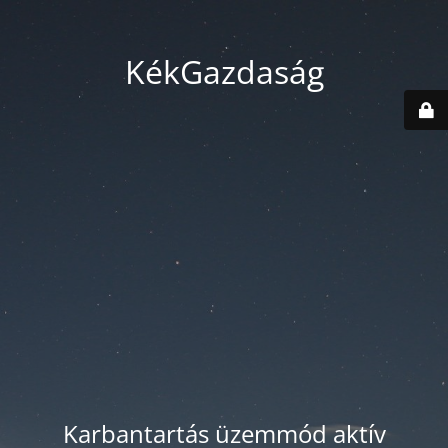
KékGazdaság
Karbantartás üzemmód aktív